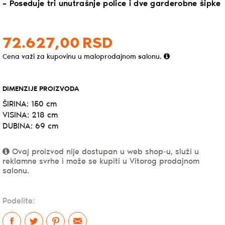
– Poseduje tri unutrašnje police i dve garderobne šipke
72.627,
00
RSD
Cena važi za kupovinu u maloprodajnom salonu.
DIMENZIJE PROIZVODA
ŠIRINA: 150 cm
VISINA: 218 cm
DUBINA: 69 cm
Ovaj proizvod nije dostupan u web shop-u, služi u
reklamne svrhe i može se kupiti u Vitorog prodajnom
salonu.
Podelite: