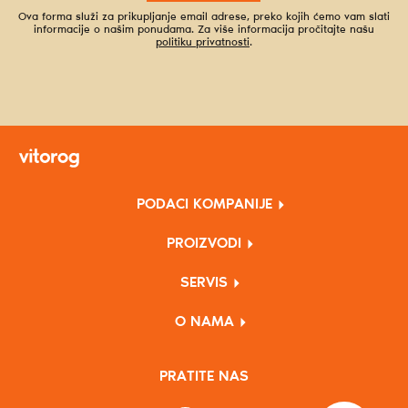
Ova forma služi za prikupljanje email adrese, preko kojih ćemo vam slati
informacije o našim ponudama. Za više informacija pročitajte našu
politiku privatnosti
.
PODACI KOMPANIJE
PROIZVODI
SERVIS
O NAMA
PRATITE NAS