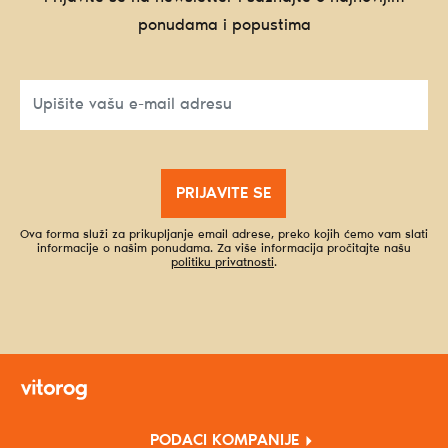
ponudama i popustima
PRIJAVITE SE
Ova forma služi za prikupljanje email adrese, preko kojih ćemo vam slati
informacije o našim ponudama. Za više informacija pročitajte našu
politiku privatnosti
.
PODACI KOMPANIJE