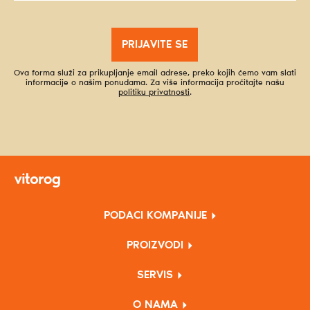
PRIJAVITE SE
Ova forma služi za prikupljanje email adrese, preko kojih ćemo vam slati
informacije o našim ponudama. Za više informacija pročitajte našu
politiku privatnosti
.
PODACI KOMPANIJE
PROIZVODI
SERVIS
O NAMA