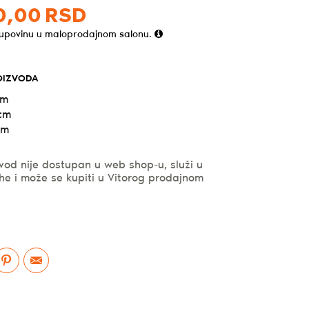
0,
00
RSD
kupovinu u maloprodajnom salonu.
OIZVODA
cm
 cm
cm
vod nije dostupan u web shop-u, služi u
he i može se kupiti u Vitorog prodajnom