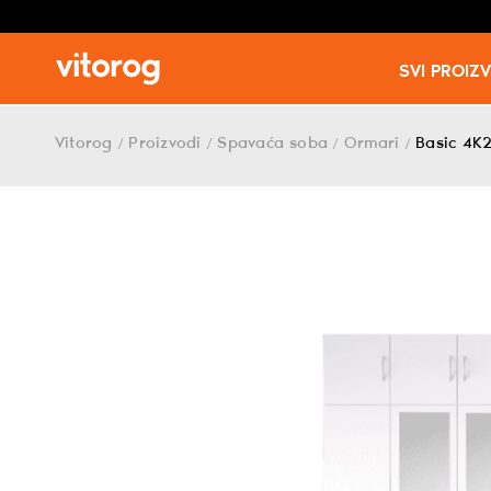
SVI PROIZ
Skip
to
Vitorog
Proizvodi
Spavaća soba
Ormari
Basic 4K
/
/
/
/
content