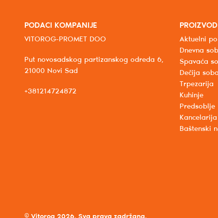
PODACI KOMPANIJE
PROIZVOD
VITOROG-PROMET DOO
Aktuelni po
Dnevna so
Put novosadskog partizanskog odreda 6,
Spavaća s
21000 Novi Sad
Dečija sob
Trpezarija
+381214724872
Kuhinje
Predsoblje
Kancelarija
Baštenski 
© Vitorog 2026. Sva prava zadržana.