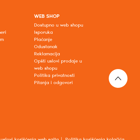
WEB SHOP
Dostupno u web shopu
eri
Isporuka
um
Plaćanje
Odustanak
Reklamacija
Opšti uslovi prodaje u
web shopu
Politika privatnosti
Pitanja i odgovori
 uslovi korišćenja web sajta
Politika korišćenja kolačića