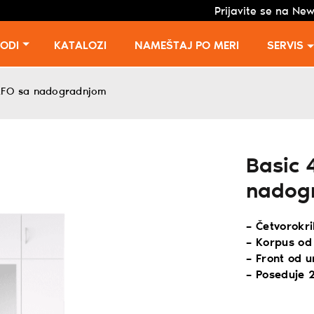
Prijavite se na New
VODI
KATALOZI
NAMEŠTAJ PO MERI
SERVIS
2FO sa nadogradnjom
Basic 
nadog
– Četvorokri
– Korpus od
– Front od 
– Poseduje 2