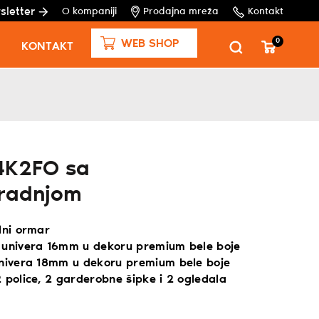
sletter
O kompaniji
Prodajna mreža
Kontakt
0
WEB SHOP
KONTAKT
4K2FO sa
radnjom
lni ormar
 univera 16mm u dekoru premium bele boje
univera 18mm u dekoru premium bele boje
 police, 2 garderobne šipke i 2 ogledala