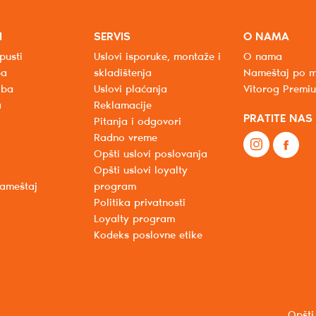
I
SERVIS
O NAMA
pusti
Uslovi isporuke, montaže i
O nama
ba
skladištenja
Nameštaj po m
oba
Uslovi plaćanja
Vitorog Premi
a
Reklamacije
PRATITE NAS
Pitanja i odgovori
Radno vreme
Opšti uslovi poslovanja
Opšti uslovi loyalty
nameštaj
program
Politika privatnosti
Loyalty program
Kodeks poslovne etike
Opšti