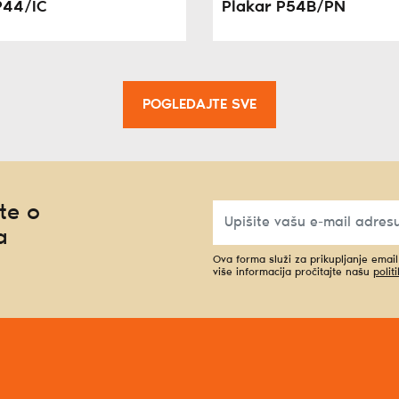
P44/IC
Plakar P54B/PN
POGLEDAJTE SVE
te o
a
Ova forma služi za prikupljanje emai
više informacija pročitajte našu
polit