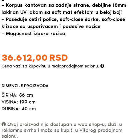
– Korpus kantovan sa zadnje strane, debljine 18mm
lakiran UV lakom sa soft mat efektom u beloj boji
– Poseduje četiri police, soft-close šarke, soft-close
klizače sa usporivačem i podesive nožice
– Mogućnost izbora ručica
36.612,
00
RSD
Cena važi za kupovinu u maloprodajnom salonu.
DIMENZIJE PROIZVODA
ŠIRINA: 56 cm
VISINA: 199 cm
DUBINA: 40 cm
Ovaj proizvod nije dostupan u web shop-u, služi u
reklamne svrhe i može se kupiti u Vitorog prodajnom
salonu.