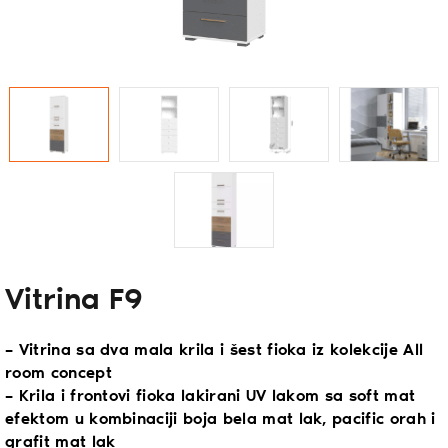
Vitrina F9
– Vitrina sa dva mala krila i šest fioka iz kolekcije All
room concept
– Krila i frontovi fioka lakirani UV lakom sa soft mat
efektom u kombinaciji boja bela mat lak, pacific orah i
grafit mat lak