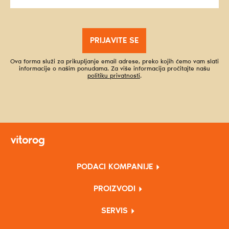
PRIJAVITE SE
Ova forma služi za prikupljanje email adrese, preko kojih ćemo vam slati
informacije o našim ponudama. Za više informacija pročitajte našu
politiku privatnosti
.
PODACI KOMPANIJE
PROIZVODI
SERVIS