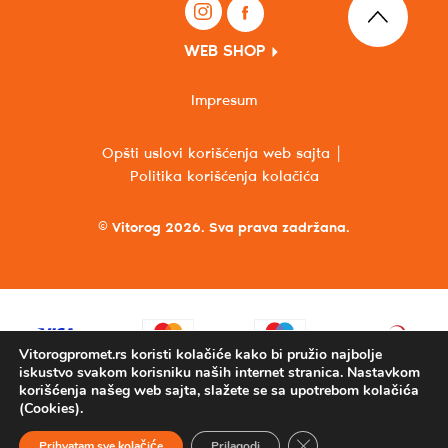
WEB SHOP
Impresum
Opšti uslovi korišćenja web sajta
Politika korišćenja kolačića
© Vitorog 2026. Sva prava zadržana.
Vitorogpromet.rs koristi kolačiće kako bi pružio najbolje
iskustvo svakom korisniku naših internet stranica. Nastavkom
korišćenja našeg web sajta, slažete se sa upotrebom kolačića
(Cookies).
Close GDPR Cookie Ba
Prihvatam sve kolačiće
Prilagodi