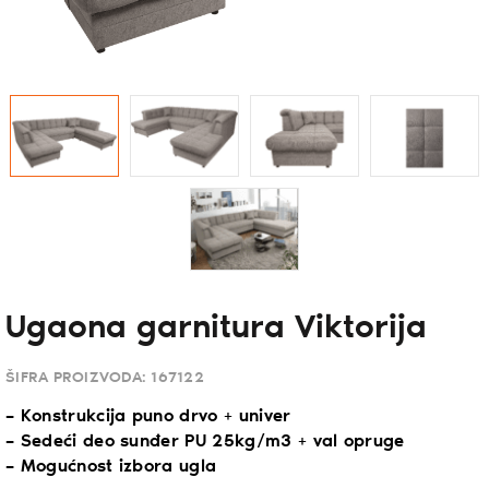
Ugaona garnitura Viktorija
ŠIFRA PROIZVODA:
167122
– Konstrukcija puno drvo + univer
– Sedeći deo sunđer PU 25kg/m3 + val opruge
– Mogućnost izbora ugla