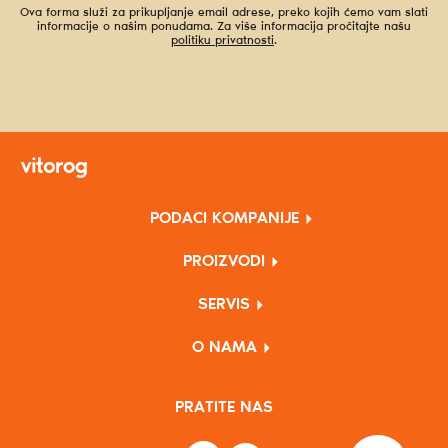
Ova forma služi za prikupljanje email adrese, preko kojih ćemo vam slati
informacije o našim ponudama. Za više informacija pročitajte našu
politiku privatnosti
.
PODACI KOMPANIJE
PROIZVODI
SERVIS
O NAMA
PRATITE NAS