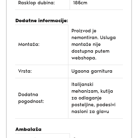
Rasklop dubina:
185cm
Dodatne informacije:
Proizvod je
nemontiran. Usluga
Montaža:
montaže nije
dostupna putem
webshopa.
Vrsta:
Ugaona garnitura
Italijanski
mehanizam, kutija
Dodatna
za odlaganje
pogodnost:
posteljine, podesivi
nasloni za glavu
Ambalaža