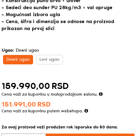
– Konstrukcija puno drvo + univer
– Sedeći deo sunđer PU 28kg/m3 + val opruge
– Mogućnost izbora ugla
– Cena, šifra i dimenzija se odnose na proizvod
prikazan na prvoj slici
Ugao
:
Desni ugao
Desni ugao
Levi ugao
159.990,
00
RSD
Cena važi za kupovinu u maloprodajnom salonu.
151.991,
00
RSD
Cena važi za kupovinu putem webshopa.
Za ovaj proizvod važi produžen rok isporuke do
50
dana
.