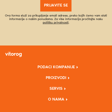
PRIJAVITE SE
Ova forma služi za prikupljanje email adrese, preko kojih ćemo vam slati
informacije o našim ponudama. Za više informacija pročitajte našu
politiku privatnosti
.
PODACI KOMPANIJE
PROIZVODI
SERVIS
O NAMA