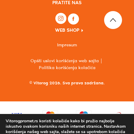
PRATITE NAS
WEB SHOP
Impresum
Opšti uslovi korišćenja web sajta
Politika korišćenja kolačića
© Vitorog 2026. Sva prava zadržana.
Vitorogpromet.rs koristi kolačiće kako bi pružio najbolje
iskustvo svakom korisniku naših internet stranica. Nastavkom
korišćenja našeg web sajta, slažete se sa upotrebom kolačića