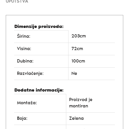
UPUTSTVA
Dimenzije proizvoda:
203cm
Širina:
Visina:
72cm
Dubina:
100cm
Razvlačenje:
Ne
Dodatne informacije:
Proizvod je
Montaža:
montiran
Boja:
Zelena