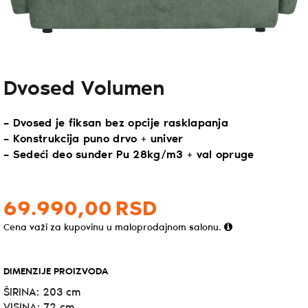
Dvosed Volumen
– Dvosed je fiksan bez opcije rasklapanja
– Konstrukcija puno drvo + univer
– Sedeći deo sunđer Pu 28kg/m3 + val opruge
69.990,
00
RSD
Cena važi za kupovinu u maloprodajnom salonu.
DIMENZIJE PROIZVODA
ŠIRINA: 203 cm
VISINA: 72 cm