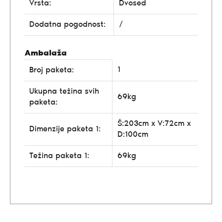
Vrsta:
Dvosed
Dodatna pogodnost:
/
Ambalaža
1
Broj paketa:
Ukupna težina svih
69kg
paketa:
Š:203cm x V:72cm x
Dimenzije paketa 1:
D:100cm
Težina paketa 1:
69kg