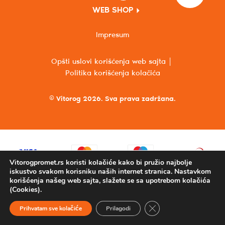
WEB SHOP
Impresum
Opšti uslovi korišćenja web sajta
Politika korišćenja kolačića
© Vitorog 2026. Sva prava zadržana.
Vitorogpromet.rs koristi kolačiće kako bi pružio najbolje
iskustvo svakom korisniku naših internet stranica. Nastavkom
korišćenja našeg web sajta, slažete se sa upotrebom kolačića
(Cookies).
Close GDPR Cookie Ba
Prihvatam sve kolačiće
Prilagodi