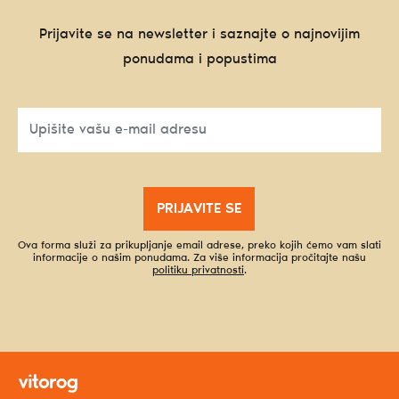
Prijavite se na newsletter i saznajte o najnovijim
ponudama i popustima
PRIJAVITE SE
Ova forma služi za prikupljanje email adrese, preko kojih ćemo vam slati
informacije o našim ponudama. Za više informacija pročitajte našu
politiku privatnosti
.