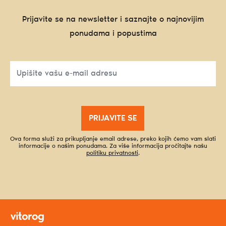
Prijavite se na newsletter i saznajte o najnovijim
ponudama i popustima
PRIJAVITE SE
Ova forma služi za prikupljanje email adrese, preko kojih ćemo vam slati
informacije o našim ponudama. Za više informacija pročitajte našu
politiku privatnosti
.