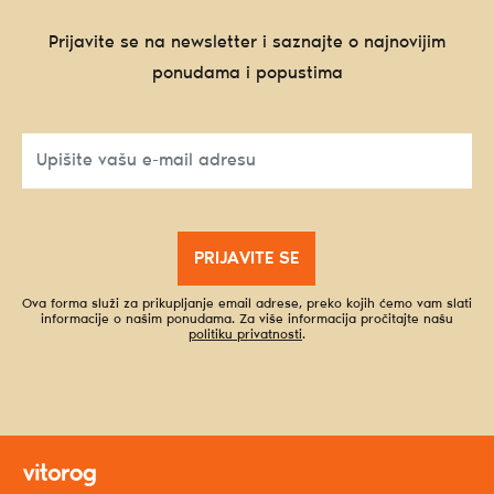
Prijavite se na newsletter i saznajte o najnovijim
ponudama i popustima
PRIJAVITE SE
Ova forma služi za prikupljanje email adrese, preko kojih ćemo vam slati
informacije o našim ponudama. Za više informacija pročitajte našu
politiku privatnosti
.