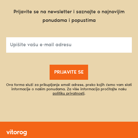
Prijavite se na newsletter i saznajte o najnovijim
ponudama i popustima
PRIJAVITE SE
Ova forma služi za prikupljanje email adrese, preko kojih ćemo vam slati
informacije o našim ponudama. Za više informacija pročitajte našu
politiku privatnosti
.