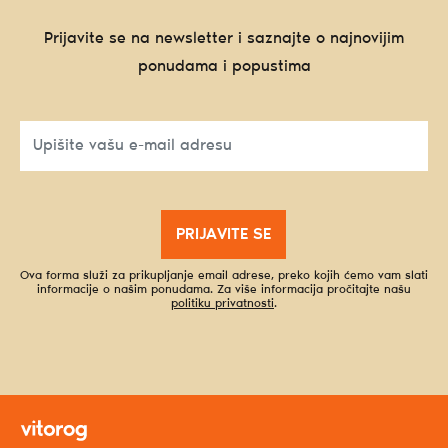
Prijavite se na newsletter i saznajte o najnovijim
ponudama i popustima
PRIJAVITE SE
Ova forma služi za prikupljanje email adrese, preko kojih ćemo vam slati
informacije o našim ponudama. Za više informacija pročitajte našu
politiku privatnosti
.