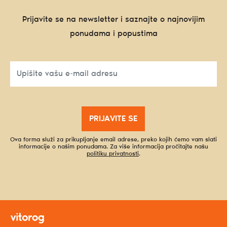
Prijavite se na newsletter i saznajte o najnovijim
ponudama i popustima
PRIJAVITE SE
Ova forma služi za prikupljanje email adrese, preko kojih ćemo vam slati
informacije o našim ponudama. Za više informacija pročitajte našu
politiku privatnosti
.