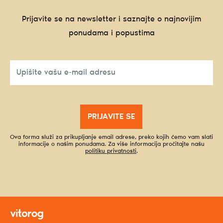
Prijavite se na newsletter i saznajte o najnovijim
ponudama i popustima
PRIJAVITE SE
Ova forma služi za prikupljanje email adrese, preko kojih ćemo vam slati
informacije o našim ponudama. Za više informacija pročitajte našu
politiku privatnosti
.